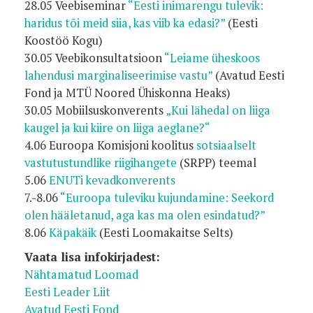
28.05 Veebiseminar
“Eesti inimarengu tulevik:
haridus tõi meid siia, kas viib ka edasi?”
(Eesti
Koostöö Kogu)
30.05 Veebikonsultatsioon
“Leiame üheskoos
lahendusi marginaliseerimise vastu”
(Avatud Eesti
Fond ja MTÜ Noored Ühiskonna Heaks)
30.05 Mobiilsuskonverents
„Kui lähedal on liiga
kaugel ja kui kiire on liiga aeglane?“
4.06 Euroopa Komisjoni koolitus
sotsiaalselt
vastutustundlike riigihangete
(SRPP) teemal
5.06
ENUTi kevadkonverents
7.-8.06
“Euroopa tuleviku kujundamine: Seekord
olen hääletanud, aga kas ma olen esindatud?”
8.06
Käpakäik
(Eesti Loomakaitse Selts)
Vaata lisa infokirjadest:
Nähtamatud Loomad
Eesti Leader Liit
Avatud Eesti Fond