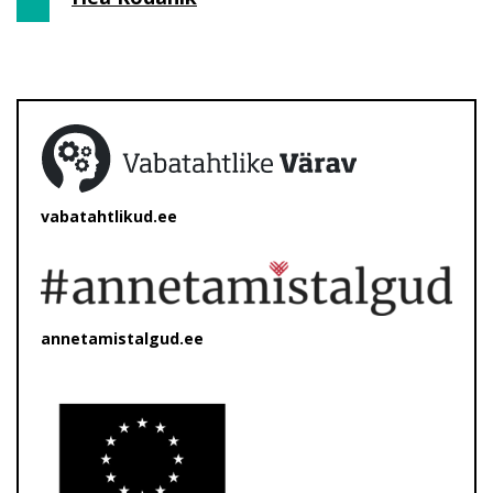
vabatahtlikud.ee
annetamistalgud.ee