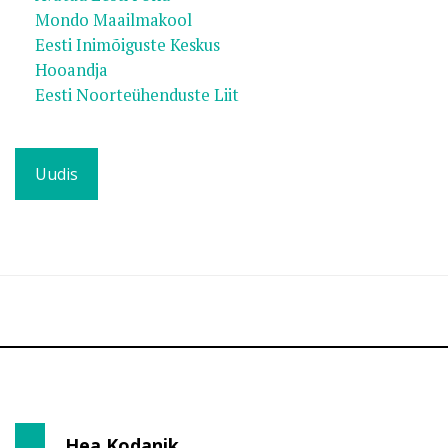
Mondo Maailmakool
Eesti Inimõiguste Keskus
Hooandja
Eesti Noorteühenduste Liit
Uudis
Hea Kodanik