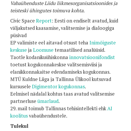
Vabaühenduste Liidu liikmesorganisatsioonides ja
teisteski ühingutes toimuva kohta.
Civic Space
Report
: Eesti on endiselt avatud, kuid
väljakutsed kaasamise, valitsemise ja dialoogiga
püsivad
EP valimiste eel aitavad otsust teha
Inimõiguste
keskuse
ja
Loomuse
temaatilised analüüsid.
Taotle kodanikuühiskonna
innovatsioonifondist
toetust kogukonnakeskse valitsemisviisi ja
elanikkonnakaitse edendamiseks kogukonnas.
MTÜ Kuldne Liiga ja Tallinna Ülikool kutsuvad
kursusele
Digimentor kogukonnas
.
Eelmisel nädalal kohtus taas avatud valitsemise
partnerluse
ümarlaud
.
29. mail toimub Tallinnas tehisintellekti ehk
AI
koolitus
vabaühendustele.
Tulekul