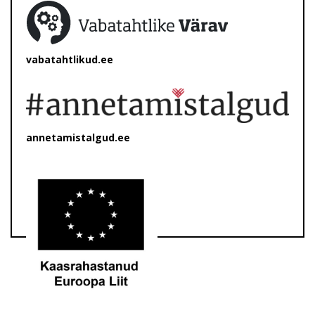
vabatahtlikud.ee
annetamistalgud.ee