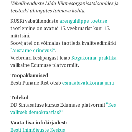
Vabaühenduste Liidu liikmesorganisatsioonides ja
teisteski ühingutes toimuva kohta.
KÜSKi vabaühenduste
arenguhüppe toetuse
taotlemine on avatud 15. veebruarist kuni 15.
märtsini.
Soovijatel on võimalus taotleda kvaliteedimärki
“Austame erinevusi”
.
Veebruari keskpaigast leiab
Kogukonna-praktika
valikaine Edumuse platvormilt.
Tööpakkumised
Eesti Punane Rist otsib
esmaabivaldkonna juhti
Tulekul
DD Sihtasutuse kursus Edumuse platvormil
“Kes
valitseb demokraatias?”
Vaata lisa infokirjadest:
Eesti Inimõiguste Keskus