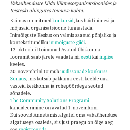
Vabaühenduste Liidu liikmesorganisatsioonides ja
teisteski ühingutes toimuva kohta.
Käimas on mitmed
konkursid
, kus häid inimesi ja
mõjusaid organisatsioone tunnustada.
Inimõiguste Keskus on valmis saanud põhjaliku ja
kontekstitundliku
inimõiguste giidi
.
12. oktoobril toimunud Avatud Ühiskonna
foorumit saab järele vaadata nii
eesti
kui
inglise
keeles.
30. novembrini toimub
uudissõnade konkurss
Sõnaus
, mis kutsub pakkuma eesti keelde uusi
vasteid keskkonna ja rohepöördega seotud
sõnadele.
The Community Solutions Programi
kandideerimine on avatud 1. novembrini.
Kui soovid Annetamistalgutel oma vabaühenduse
algatusega osaleda, siis just praegu on õige aeg
see
registreerida
.