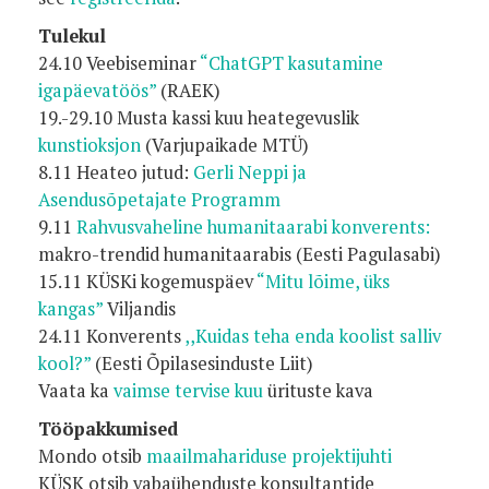
Tulekul
24.10 Veebiseminar
“ChatGPT kasutamine
igapäevatöös”
(RAEK)
19.-29.10 Musta kassi kuu heategevuslik
kunstioksjon
(Varjupaikade MTÜ)
8.11 Heateo jutud:
Gerli Neppi ja
Asendusõpetajate Programm
9.11
Rahvusvaheline humanitaarabi konverents:
makro-trendid humanitaarabis (Eesti Pagulasabi)
15.11 KÜSKi kogemuspäev
“Mitu lõime, üks
kangas”
Viljandis
24.11 Konverents
,,Kuidas teha enda koolist salliv
kool?”
(Eesti Õpilasesinduste Liit)
Vaata ka
vaimse tervise kuu
ürituste kava
Tööpakkumised
Mondo otsib
maailmahariduse projektijuhti
KÜSK otsib vabaühenduste konsultantide