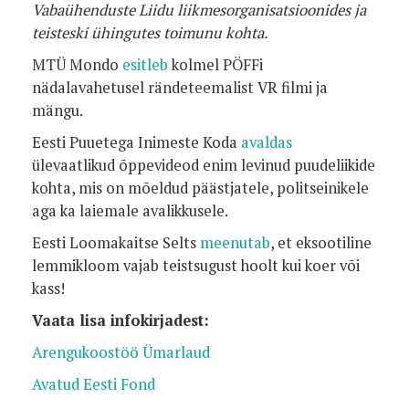
Vabaühenduste Liidu liikmesorganisatsioonides ja
teisteski ühingutes toimunu kohta.
MTÜ Mondo
esitleb
kolmel PÖFFi
nädalavahetusel rändeteemalist VR filmi ja
mängu.
Eesti Puuetega Inimeste Koda
avaldas
ülevaatlikud õppevideod enim levinud puudeliikide
kohta, mis on mõeldud päästjatele, politseinikele
aga ka laiemale avalikkusele.
Eesti Loomakaitse Selts
meenutab
, et eksootiline
lemmikloom vajab teistsugust hoolt kui koer või
kass!
Vaata lisa infokirjadest:
Arengukoostöö Ümarlaud
Avatud Eesti Fond