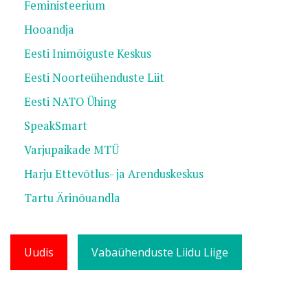
Feministeerium
Hooandja
Eesti Inimõiguste Keskus
Eesti Noorteühenduste Liit
Eesti NATO Ühing
SpeakSmart
Varjupaikade MTÜ
Harju Ettevõtlus- ja Arenduskeskus
Tartu Ärinõuandla
Uudis
Vabaühenduste Liidu Liige