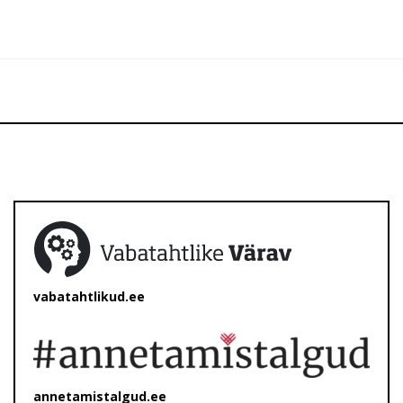
vabatahtlikud.ee
annetamistalgud.ee