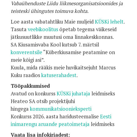
Vabaühenduste Liidu liikmesorganisatsioonides ja
teisteski ühingutes toimuva kohta.
Loe aasta vabatahtliku Maie muljeid
KÜSKi lehelt
.
Tasuta
veebikoolitus
õpetab tegema väikeseid
jätkusuutlikke muutusi oma linnakeskkonnas.
SA Kiusamisvaba Kool kutsub 7. märtsil
konverentsile
“Küberkiusamise peatamine on
meie kõigi asi”.
Kuula, mida rääkis meie huvikaitsejuht Marcus
Kuku raadios
katuserahadest
.
Tööpakkumised
Avatud on konkurss
KÜSKi juhataja
leidmiseks
Heateo SA otsib projektijuhi
hingega
kommunikatsioonieksperti
Konkurss 2026. aasta haridusteemalise
Eesti
inimarengu aruande peatoimetaja
leidmiseks
Vaata lisa infokirjadest: