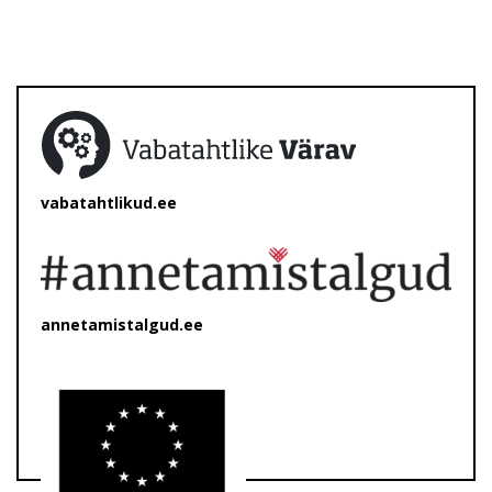
vabatahtlikud.ee
annetamistalgud.ee