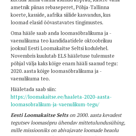
ametnik piinas rebaseperet, Põhja-Tallinna
koerte, kasside, aafrika siilide kasvandus, kus
loomad elasid õõvastavates tingimustes.
Oma hääle saab anda loomasõbralikuma ja -
vaenulikuma teo kandidaatidele oktoobrikuu
jooksul Eesti Loomakaitse Seltsi kodulehel.
Novembris kuulutab ELS hääletuse tulemuste
põhjal välja kaks kõige enam hääli saanud tegu:
2020. aasta kõige loomasõbralikuma ja -
vaenulikuma teo.
Hääletada saab siin:
https://loomakaitse.ee/haaleta-2020-aasta-
loomasobralikum-ja-vaenulikum-tegu/
Eesti Loomakaitse Selts
on 2000. aasta kevadest
tegutsev loomasõpru ühendav mittetulundusühing,
mille missiooniks on abivajavate loomade heaolu