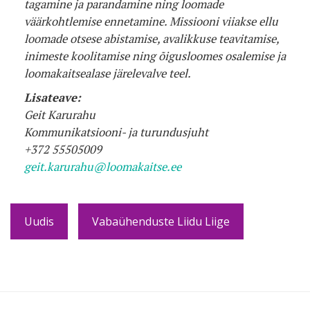
tagamine ja parandamine ning loomade
väärkohtlemise ennetamine. Missiooni viiakse ellu
loomade otsese abistamise, avalikkuse teavitamise,
inimeste koolitamise ning õigusloomes osalemise ja
loomakaitsealase järelevalve teel
.
Lisateave:
Geit Karurahu
Kommunikatsiooni- ja turundusjuht
+372 55505009
geit.karurahu@loomakaitse.ee
Uudis
Vabaühenduste Liidu Liige