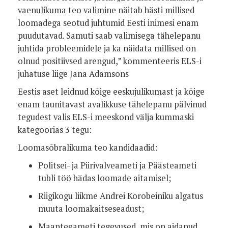
vaenulikuma teo valimine näitab hästi millised
loomadega seotud juhtumid Eesti inimesi enam
puudutavad. Samuti saab valimisega tähelepanu
juhtida probleemidele ja ka näidata millised on
olnud positiivsed arengud,” kommenteeris ELS-i
juhatuse liige Jana Adamsons
Eestis aset leidnud kõige eeskujulikumast ja kõige
enam taunitavast avalikkuse tähelepanu pälvinud
tegudest valis ELS-i meeskond välja kummaski
kategoorias 3 tegu:
Loomasõbralikuma teo kandidaadid:
Politsei- ja Piirivalveameti ja Päästeameti
tubli töö hädas loomade aitamisel;
Riigikogu liikme Andrei Korobeiniku algatus
muuta loomakaitseseadust;
Maanteeameti tegevused, mis on aidanud