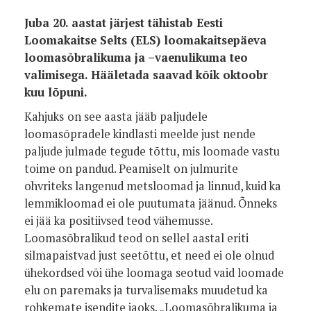
Juba 20. aastat järjest tähistab Eesti
Loomakaitse Selts (ELS) loomakaitsepäeva
loomasõbralikuma ja –vaenulikuma teo
valimisega. Hääletada saavad kõik oktoobr
kuu lõpuni.
Kahjuks
on see aasta jääb paljudele
loomasõpradele kindlasti meelde just nende
paljude julmade tegude tõttu, mis loomade vastu
toime on pandud. Peamiselt on julmurite
ohvriteks langenud metsloomad ja linnud, kuid ka
lemmikloomad ei ole puutumata jäänud. Õnneks
ei jää ka positiivsed teod vähemusse.
Loomasõbralikud teod on sellel aastal eriti
silmapaistvad just seetõttu, et need ei ole olnud
ühekordsed või ühe loomaga seotud vaid loomade
elu on paremaks ja turvalisemaks muudetud ka
rohkemate isendite jaoks. „Loomasõbralikuma ja