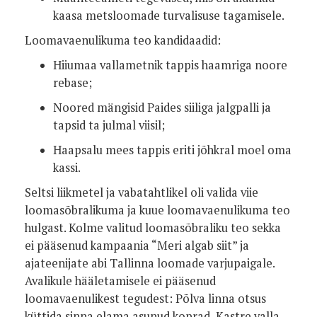
kaasa metsloomade turvalisuse tagamisele.
Loomavaenulikuma teo kandidaadid:
Hiiumaa vallametnik tappis haamriga noore
rebase;
Noored mängisid Paides siiliga jalgpalli ja
tapsid ta julmal viisil;
Haapsalu mees tappis eriti jõhkral moel oma
kassi.
Seltsi liikmetel ja vabatahtlikel oli valida viie
loomasõbralikuma ja kuue loomavaenulikuma teo
hulgast. Kolme valitud loomasõbraliku teo sekka
ei pääsenud kampaania “Meri algab siit” ja
ajateenijate abi Tallinna loomade varjupaigale.
Avalikule hääletamisele ei pääsenud
loomavaenulikest tegudest: Põlva linna otsus
küttida sinna elama asunud koprad, Kastre valla