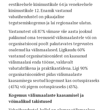
eestikeelsele küsimustikule 64 ja venekeelsele
küsimustikule 12. Enamik vastanud
vabaühendustel on pikaajaline
tegutsemiskogemus ja lai regionaalne ulatus.
Vastanutest oli 87% viimase viie aasta jooksul
pakkunud oma teenuseid välismaalastele või on
organisatsiooni poolt pakutavates tegevustes
osalenud ka välismaalased. Ligikaudu 60%
vastanud organisatsioonidest on kaasanud
välismaalasi enda töösse, valdavalt
vabatahtlikena ja praktikantidena. Ligi 90%
organisatsioonidest pidas välismaalaste
kaasamisega seotud kogemust kas ootuspäraseks
(45%) või pigem ootuspäraseks (43%).
Kogemus välismaalaste kaasamisel ja
võimalikud takistused