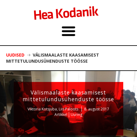
UUDISED
VÄLISMAALASTE KAASAMISEST
MITTETULUNDUSÜHENDUSTE TÖÖSSE
Välismaalaste kaasamisest
mittetulundusühenduste töösse
Viktoria Kotsjuba, Liis Paloots
8. august 2017
Artikkel
Uuring