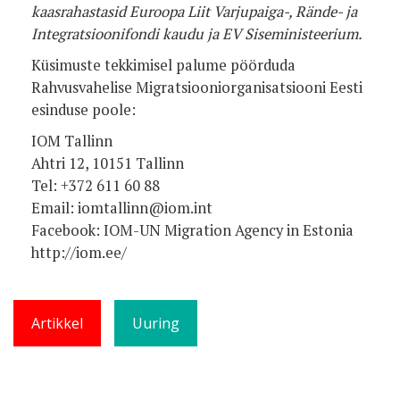
kaasrahastasid Euroopa Liit Varjupaiga-, Rände- ja
Integratsioonifondi kaudu ja EV Siseministeerium.
Küsimuste tekkimisel palume pöörduda
Rahvusvahelise Migratsiooniorganisatsiooni Eesti
esinduse poole:
IOM Tallinn
Ahtri 12, 10151 Tallinn
Tel: +372 611 60 88
Email: iomtallinn@iom.int
Facebook: IOM-UN Migration Agency in Estonia
http://iom.ee/
Artikkel
Uuring