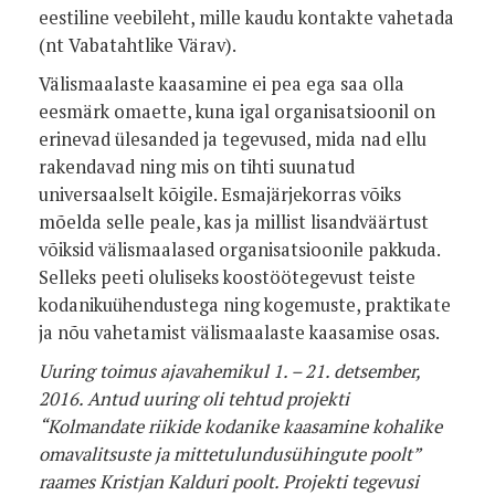
eestiline veebileht, mille kaudu kontakte vahetada
(nt Vabatahtlike Värav).
Välismaalaste kaasamine ei pea ega saa olla
eesmärk omaette, kuna igal organisatsioonil on
erinevad ülesanded ja tegevused, mida nad ellu
rakendavad ning mis on tihti suunatud
universaalselt kõigile. Esmajärjekorras võiks
mõelda selle peale, kas ja millist lisandväärtust
võiksid välismaalased organisatsioonile pakkuda.
Selleks peeti oluliseks koostöötegevust teiste
kodanikuühendustega ning kogemuste, praktikate
ja nõu vahetamist välismaalaste kaasamise osas.
Uuring toimus ajavahemikul 1. – 21. detsember,
2016.
Antud uuring oli tehtud projekti
“Kolmandate riikide kodanike kaasamine kohalike
omavalitsuste ja mittetulundusühingute poolt”
raames Kristjan Kalduri poolt. Projekti tegevusi