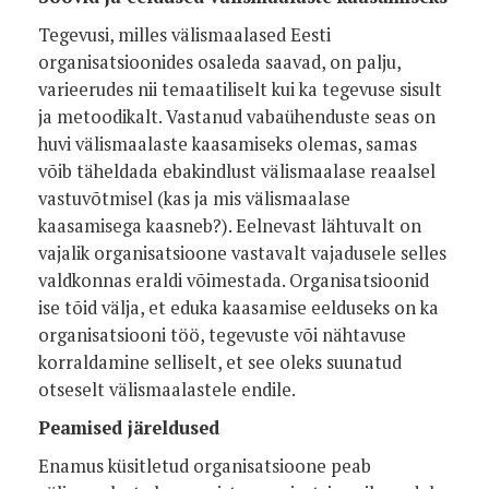
Tegevusi, milles välismaalased Eesti
organisatsioonides osaleda saavad, on palju,
varieerudes nii temaatiliselt kui ka tegevuse sisult
ja metoodikalt. Vastanud vabaühenduste seas on
huvi välismaalaste kaasamiseks olemas, samas
võib täheldada ebakindlust välismaalase reaalsel
vastuvõtmisel (kas ja mis välismaalase
kaasamisega kaasneb?). Eelnevast lähtuvalt on
vajalik organisatsioone vastavalt vajadusele selles
valdkonnas eraldi võimestada. Organisatsioonid
ise tõid välja, et eduka kaasamise eelduseks on ka
organisatsiooni töö, tegevuste või nähtavuse
korraldamine selliselt, et see oleks suunatud
otseselt välismaalastele endile.
Peamised järeldused
Enamus küsitletud organisatsioone peab