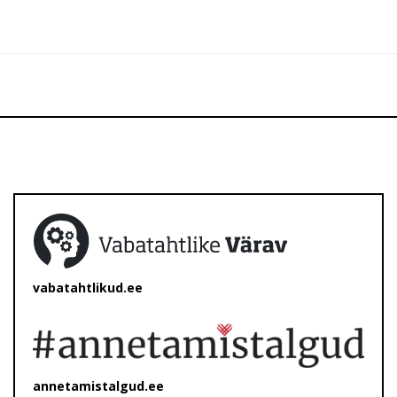
vabatahtlikud.ee
annetamistalgud.ee