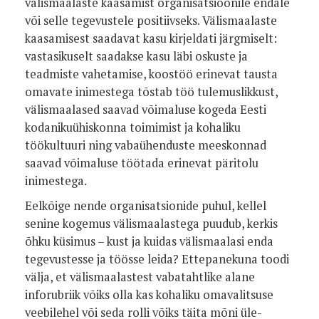
välismaalaste kaasamist organisatsioonile endale
või selle tegevustele positiivseks. Välismaalaste
kaasamisest saadavat kasu kirjeldati järgmiselt:
vastasikuselt saadakse kasu läbi oskuste ja
teadmiste vahetamise, koostöö erinevat tausta
omavate inimestega tõstab töö tulemuslikkust,
välismaalased saavad võimaluse kogeda Eesti
kodanikuühiskonna toimimist ja kohaliku
töökultuuri ning vabaühenduste meeskonnad
saavad võimaluse töötada erinevat päritolu
inimestega.
Eelkõige nende organisatsionide puhul, kellel
senine kogemus välismaalastega puudub, kerkis
õhku küsimus – kust ja kuidas välismaalasi enda
tegevustesse ja töösse leida? Ettepanekuna toodi
välja, et välismaalastest vabatahtlike alane
inforubriik võiks olla kas kohaliku omavalitsuse
veebilehel või seda rolli võiks täita mõni üle-