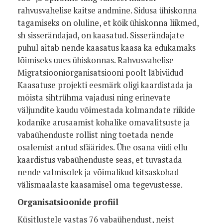
rahvusvahelise kaitse andmine. Sidusa ühiskonna
tagamiseks on oluline, et kõik ühiskonna liikmed,
sh sisserändajad, on kaasatud. Sisserändajate
puhul aitab nende kaasatus kaasa ka edukamaks
lõimiseks uues ühiskonnas. Rahvusvahelise
Migratsiooniorganisatsiooni poolt läbiviidud
Kaasatuse projekti eesmärk oligi kaardistada ja
mõista sihtrühma vajadusi ning erinevate
väljundite kaudu võimestada kolmandate riikide
kodanike arusaamist kohalike omavalitsuste ja
vabaühenduste rollist ning toetada nende
osalemist antud sfäärides. Ühe osana viidi ellu
kaardistus vabaühenduste seas, et tuvastada
nende valmisolek ja võimalikud kitsaskohad
välismaalaste kaasamisel oma tegevustesse.
Organisatsioonide profiil
Küsitlustele vastas 76 vabaühendust, neist