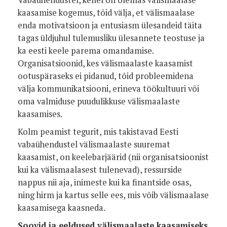
Vabaühendustel, kellel on olemas välismaalase
kaasamise kogemus, tõid välja, et välismaalase
enda motivatsioon ja entusiasm ülesandeid täita
tagas üldjuhul tulemusliku ülesannete teostuse ja
ka eesti keele parema omandamise.
Organisatsioonid, kes välismaalaste kaasamist
ootuspäraseks ei pidanud, tõid probleemidena
välja kommunikatsiooni, erineva töökultuuri või
oma valmiduse puudulikkuse välismaalaste
kaasamises.
Kolm peamist tegurit, mis takistavad Eesti
vabaühendustel välismaalaste suuremat
kaasamist, on keelebarjäärid (nii organisatsioonist
kui ka välismaalasest tulenevad), ressurside
nappus nii aja, inimeste kui ka finantside osas,
ning hirm ja kartus selle ees, mis võib välismaalase
kaasamisega kaasneda.
Soovid ja eeldused välismaalaste kaasamiseks