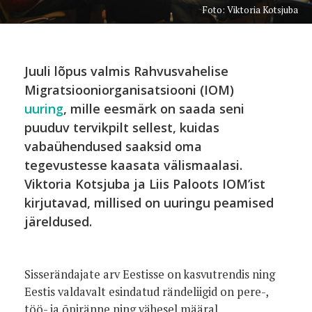
Foto: Viktoria Kotsjuba
Juuli lõpus valmis Rahvusvahelise
Migratsiooniorganisatsiooni (IOM)
uuring
, mille eesmärk on saada seni
puuduv tervikpilt sellest, kuidas
vabaühendused saaksid oma
tegevustesse kaasata välismaalasi.
Viktoria Kotsjuba ja Liis Paloots IOM’ist
kirjutavad, millised on uuringu peamised
järeldused.
Sisserändajate arv Eestisse on kasvutrendis ning
Eestis valdavalt esindatud rändeliigid on pere-,
töö- ja õpiränne ning vähesel määral