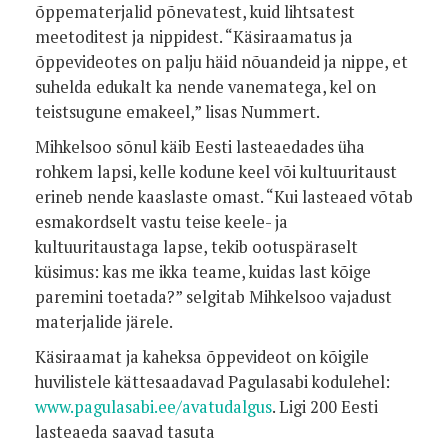
õppematerjalid põnevatest, kuid lihtsatest
meetoditest ja nippidest. “Käsiraamatus ja
õppevideotes on palju häid nõuandeid ja nippe, et
suhelda edukalt ka nende vanematega, kel on
teistsugune emakeel,” lisas Nummert.
Mihkelsoo sõnul käib Eesti lasteaedades üha
rohkem lapsi, kelle kodune keel või kultuuritaust
erineb nende kaaslaste omast. “Kui lasteaed võtab
esmakordselt vastu teise keele- ja
kultuuritaustaga lapse, tekib ootuspäraselt
küsimus: kas me ikka teame, kuidas last kõige
paremini toetada?” selgitab Mihkelsoo vajadust
materjalide järele.
Käsiraamat ja kaheksa õppevideot on kõigile
huvilistele kättesaadavad Pagulasabi kodulehel:
www.pagulasabi.ee/avatudalgus
. Ligi 200 Eesti
lasteaeda saavad tasuta