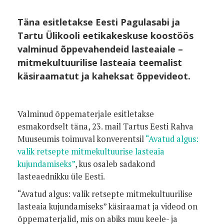
Täna esitletakse Eesti Pagulasabi ja
Tartu Ülikooli eetikakeskuse koostöös
valminud õppevahendeid lasteaiale –
mitmekultuurilise lasteaia teemalist
käsiraamatut ja kaheksat õppevideot.
Valminud õppematerjale esitletakse
esmakordselt täna, 23. mail Tartus Eesti Rahva
Muuseumis toimuval konverentsil
“Avatud algus:
valik retsepte mitmekultuurise lasteaia
kujundamiseks”
, kus osaleb sadakond
lasteaednikku üle Eesti.
“Avatud algus: valik retsepte mitmekultuurilise
lasteaia kujundamiseks” käsiraamat ja videod on
õppematerjalid, mis on abiks muu keele- ja