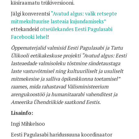
käsiraamatu
trükiversiooni.
Jälgi konverentsi
“Avatud algus: valik retsepte
mitmekultuurise lasteaia kujundamiseks”
ettekandeid
otseülekandes Eesti Pagulasabi
Facebooki lehel
!
Õppematerjalid valmisid Eesti Pagulasabi ja Tartu
Ülikooli eetikakeskuse projekti “Avatud algus: Eesti
lasteaedade valmisoleku tõstmine rändetaustaga
laste vastuvõtmisel ning kultuuriliselt ja usuliselt
mitmekesise ja salliva õpikeskkonna toetamisel”
raames, mida rahastavad Välisministeerium
arengukoostöö ja humanitaarabi vahenditest ja
Ameerika Ühendriikide saatkond Eestis.
Lisainfo:
Ingi Mihkelsoo
Eesti Pagulasabi haridussuuna koordinaator