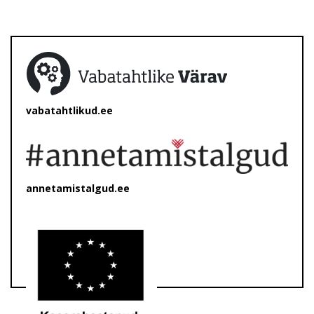
vabatahtlikud.ee
annetamistalgud.ee