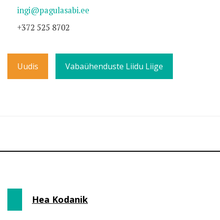
ingi@pagulasabi.ee
+372 525 8702
Uudis
Vabaühenduste Liidu Liige
Hea Kodanik