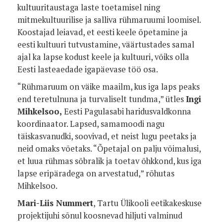
kultuuritaustaga laste toetamisel ning
mitmekultuurilise ja salliva rühmaruumi loomisel.
Koostajad leiavad, et eesti keele õpetamine ja
eesti kultuuri tutvustamine, väärtustades samal
ajal ka lapse kodust keele ja kultuuri, võiks olla
Eesti lasteaedade igapäevase töö osa.
“Rühmaruum on väike maailm, kus iga laps peaks
end teretulnuna ja turvaliselt tundma,” ütles
Ingi
Mihkelsoo,
Eesti Pagulasabi haridusvaldkonna
koordinaator. Lapsed, samamoodi nagu
täiskasvanudki, soovivad, et neist lugu peetaks ja
neid omaks võetaks. “Õpetajal on palju võimalusi,
et luua rühmas sõbralik ja toetav õhkkond, kus iga
lapse eripäradega on arvestatud,” rõhutas
Mihkelsoo.
Mari-Liis Nummert
, Tartu Ülikooli eetikakeskuse
projektijuhi sõnul koosnevad hiljuti valminud