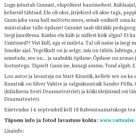
Lugu jutustab Gunnist, elupõlisest baarimehest. Rublaajal, 
kelnerid tähtsad. Elu oli okei, järjekord oli ukse taga, papp
Gunn juba vana hall mõttetu mees, seisab endiselt oma koha
määratakse talle õpilane! Gunnist saab ühtäkki pedagoo
Isegi juurdlema. Kuidas elu käib ja millest kõik algas? Et k
Unistused?! Vist küll, aga ei mäleta. Tal oli naine ja iseg
Smokie ajal. Tegelikult on ju selge, mis on tähtis. Juhtugu, 
unustada, see on… ja saabubki õpilane. Õpilane on armas ju
lootustega. Täpselt Gunn ise, kunagi ammu. Tund algab. 
Loo autor ja lavastaja on Mart Kivastik, kellele see on ka 
Kunstnik on Silver Vahtre ja valguskunstnik Sander Põllu. 
(külalisena Eesti Draamateatrist) ja kõiki ülejäänud osi täi
Draamateater).
Esietendus 14. septembril kell 18 Rahvusraamatukogu teat
Täpsem info ja fotod lavastuse kohta:
www.vatteater.
Lisainfo: