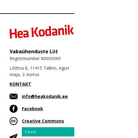
Vabaühenduste Liit
Registrinumber 80005069
Lõõtsa 8, 11415 Tallinn, Aguri
maja, 2. korrus
KONTAKT
info@heakodanik.ee
Facebook
Creative Commons
Email