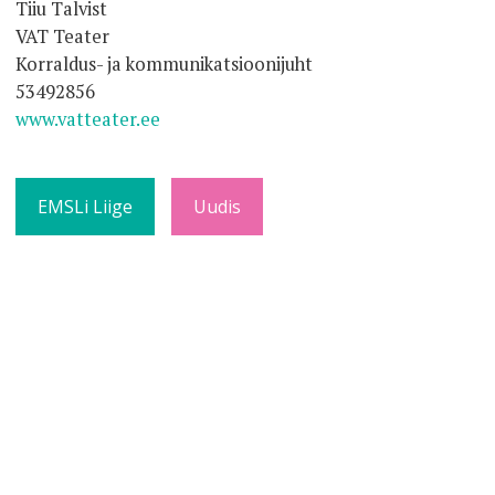
Tiiu Talvist
VAT Teater
Korraldus- ja kommunikatsioonijuht
53492856
www.vatteater.ee
EMSLi Liige
Uudis