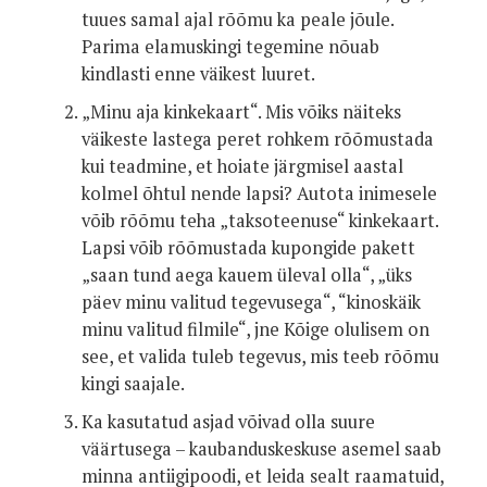
tuues samal ajal rõõmu ka peale jõule.
Parima elamuskingi tegemine nõuab
kindlasti enne väikest luuret.
„Minu aja kinkekaart“. Mis võiks näiteks
väikeste lastega peret rohkem rõõmustada
kui teadmine, et hoiate järgmisel aastal
kolmel õhtul nende lapsi? Autota inimesele
võib rõõmu teha „taksoteenuse“ kinkekaart.
Lapsi võib rõõmustada kupongide pakett
„saan tund aega kauem üleval olla“, „üks
päev minu valitud tegevusega“, “kinoskäik
minu valitud filmile“, jne Kõige olulisem on
see, et valida tuleb tegevus, mis teeb rõõmu
kingi saajale.
Ka kasutatud asjad võivad olla suure
väärtusega – kaubanduskeskuse asemel saab
minna antiigipoodi, et leida sealt raamatuid,