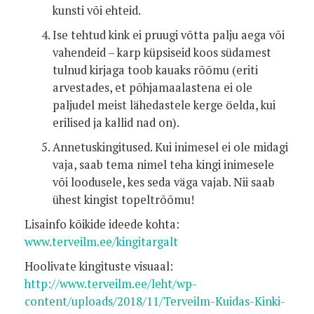
kunsti või ehteid.
Ise tehtud kink ei pruugi võtta palju aega või
vahendeid – karp küpsiseid koos südamest
tulnud kirjaga toob kauaks rõõmu (eriti
arvestades, et põhjamaalastena ei ole
paljudel meist lähedastele kerge öelda, kui
erilised ja kallid nad on).
Annetuskingitused. Kui inimesel ei ole midagi
vaja, saab tema nimel teha kingi inimesele
või loodusele, kes seda väga vajab. Nii saab
ühest kingist topeltrõõmu!
Lisainfo kõikide ideede kohta:
www.terveilm.ee/kingitargalt
Hoolivate kingituste visuaal:
http://www.terveilm.ee/leht/wp-
content/uploads/2018/11/Terveilm-Kuidas-Kinki-