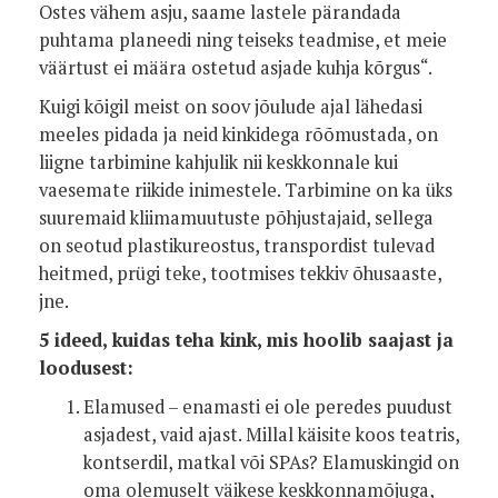
Ostes vähem asju, saame lastele pärandada
puhtama planeedi ning teiseks teadmise, et meie
väärtust ei määra ostetud asjade kuhja kõrgus“.
Kuigi kõigil meist on soov jõulude ajal lähedasi
meeles pidada ja neid kinkidega rõõmustada, on
liigne tarbimine kahjulik nii keskkonnale kui
vaesemate riikide inimestele. Tarbimine on ka üks
suuremaid kliimamuutuste põhjustajaid, sellega
on seotud plastikureostus, transpordist tulevad
heitmed, prügi teke, tootmises tekkiv õhusaaste,
jne.
5 ideed, kuidas teha kink, mis hoolib saajast ja
loodusest:
Elamused – enamasti ei ole peredes puudust
asjadest, vaid ajast. Millal käisite koos teatris,
kontserdil, matkal või SPAs? Elamuskingid on
oma olemuselt väikese keskkonnamõjuga,