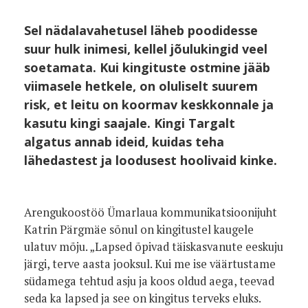
Sel nädalavahetusel läheb poodidesse
suur hulk inimesi, kellel jõulukingid veel
soetamata. Kui kingituste ostmine jääb
viimasele hetkele, on oluliselt suurem
risk, et leitu on koormav keskkonnale ja
kasutu kingi saajale. Kingi Targalt
algatus annab ideid, kuidas teha
lähedastest ja loodusest hoolivaid kinke.
Arengukoostöö Ümarlaua kommunikatsioonijuht
Katrin Pärgmäe sõnul on kingitustel kaugele
ulatuv mõju. „Lapsed õpivad täiskasvanute eeskuju
järgi, terve aasta jooksul. Kui me ise väärtustame
südamega tehtud asju ja koos oldud aega, teevad
seda ka lapsed ja see on kingitus terveks eluks.