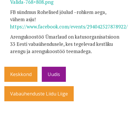
Valida-768×808.png
FB sündmus Rohelised jõulud –rohkem aega,
vähem asju!
https://www.facebook.com/events/294042527878922/
Arengukoostöö Ümarlaud on katusorganisatsioon
33 Eesti vabaühendusele, kes tegelevad kestliku
arengu ja arengukoostöö teemadega.
Keskkond
Uudis
Vabaühenduste Liidu Liige