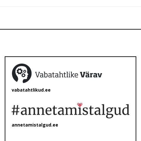
vabatahtlikud.ee
annetamistalgud.ee