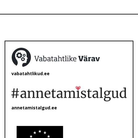
vabatahtlikud.ee
annetamistalgud.ee