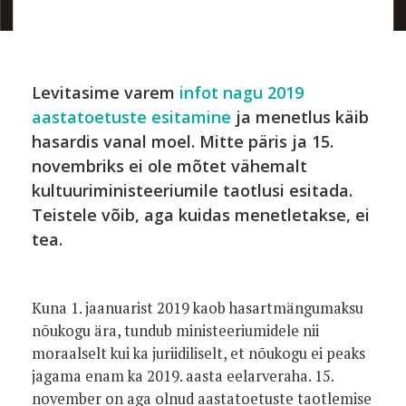
Foto:
Levitasime varem
infot nagu 2019
aastatoetuste esitamine
ja menetlus käib
hasardis vanal moel. Mitte päris ja 15.
novembriks ei ole mõtet vähemalt
kultuuriministeeriumile taotlusi esitada.
Teistele võib, aga kuidas menetletakse, ei
tea.
Kuna 1. jaanuarist 2019 kaob hasartmängumaksu
nõukogu ära, tundub ministeeriumidele nii
moraalselt kui ka juriidiliselt, et nõukogu ei peaks
jagama enam ka 2019. aasta eelarveraha. 15.
november on aga olnud aastatoetuste taotlemise