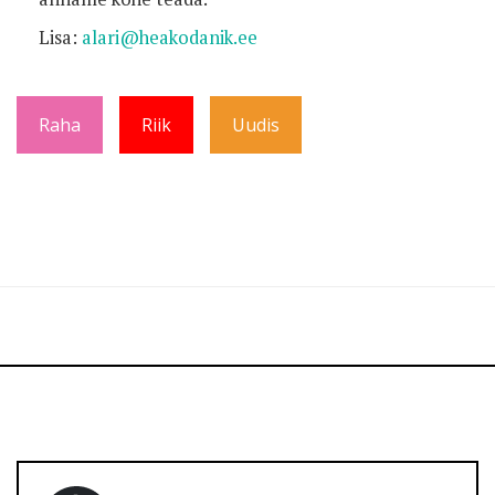
Lisa:
alari@heakodanik.ee
Raha
Riik
Uudis