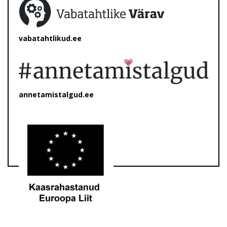
vabatahtlikud.ee
annetamistalgud.ee