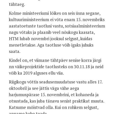
tähtaeg.
Kolme ministeeriumi lõikes on seis üsna segane,
kultuuriministeerium ei võta enam 15. novembriks
aastatoetuste taotlusi vastu, sotsiaalministeerium
nagu võtaks ja plaanib veel nõukogu kaasata,
HTM lubab novembri jooksul selgust, kuidas
menetletakse. Aga taotluse võib igaks juhuks
saata.
Kindel on, et viimane tähtpäev senise korra järgi
nn väikeprojektide taotlusteks on 30.11.18 ja neid
võib ka 2019 alguses ellu viia.
Riigikogu võttis seadusemuudatuse vastu alles 17.
oktoobril ja see jättis väga vähe aega
harjumuspärase 15. novembrini, et kohaneda ja
otsustada, kas juba tänavu senist praktikat muuta.
Katsume mõistvad olla. Kui on rohkem selgust,
anname kohe teada.