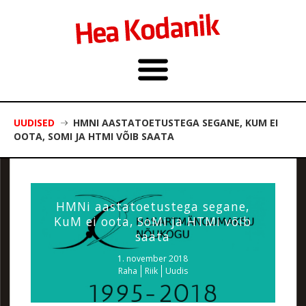
UUDISED
HMNI AASTATOETUSTEGA SEGANE, KUM EI
OOTA, SOMI JA HTMI VÕIB SAATA
HMNi aastatoetustega segane,
KuM ei oota, SoMi ja HTMi võib
saata
1. november 2018
Raha
Riik
Uudis