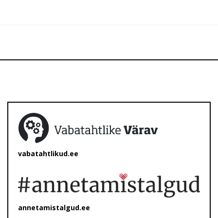
vabatahtlikud.ee
annetamistalgud.ee