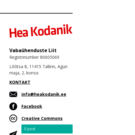
Vabaühenduste Liit
Registrinumber 80005069
Lõõtsa 8, 11415 Tallinn, Aguri
maja, 2. korrus
KONTAKT
info@heakodanik.ee
Facebook
Creative Commons
Email