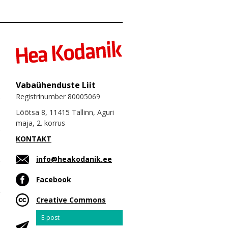
Vabaühenduste Liit
Registrinumber 80005069
Lõõtsa 8, 11415 Tallinn, Aguri
maja, 2. korrus
KONTAKT
info@heakodanik.ee
Facebook
Creative Commons
Email