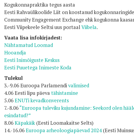
Kogukonnapraktika tegus aasta
Eesti Rahvaülikoolide Liit on koostanud kogukonnaringid
Community Engagement Exchange ehk kogukonna kaasa
Eesti Viipekeele Seltsi uus portaal
Viibela
.
Vaata lisa infokirjadest:
Nähtamatud Loomad
Hooandja
Eesti Inimõiguste Keskus
Eesti Puuetega Inimeste Koda
Tulekul
3.-9.06 Euroopa Parlamendi
valimised
4.06 Eesti lipu päeva
tähistamine
5.06
ENUTi kevadkonverents
7.-8.06
“Euroopa tuleviku kujundamine: Seekord olen hääl
esindatud?”
8.06
Käpakäik
(Eesti Loomakaitse Selts)
14.-16.06
Euroopa arheoloogiapäevad 2024
(Eesti Muinsus