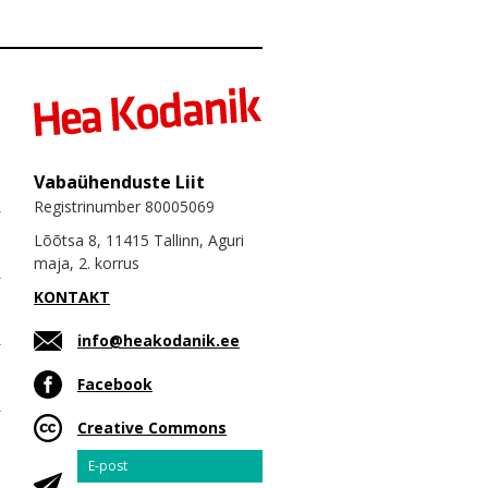
Vabaühenduste Liit
Registrinumber 80005069
Lõõtsa 8, 11415 Tallinn, Aguri
maja, 2. korrus
KONTAKT
info@heakodanik.ee
Facebook
Creative Commons
Email