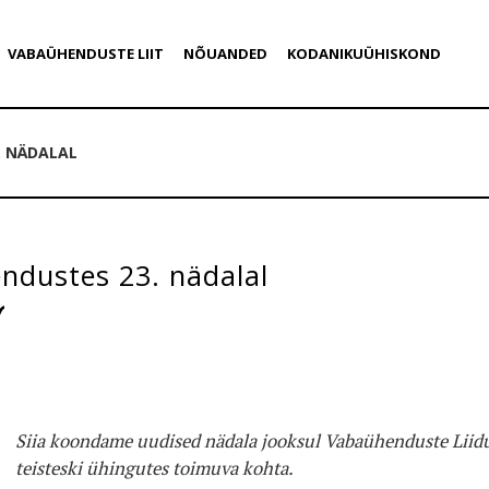
VABAÜHENDUSTE LIIT
NÕUANDED
KODANIKUÜHISKOND
. NÄDALAL
ndustes 23. nädalal
Siia koondame uudised nädala jooksul Vabaühenduste Liidu
teisteski ühingutes toimuva kohta.