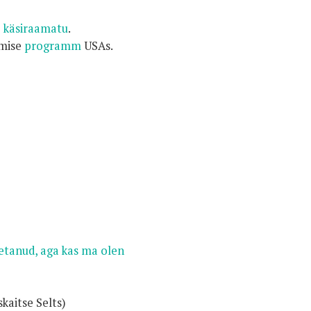
e
käsiraamatu
.
mise
programm
USAs.
etanud, aga kas ma olen
kaitse Selts)