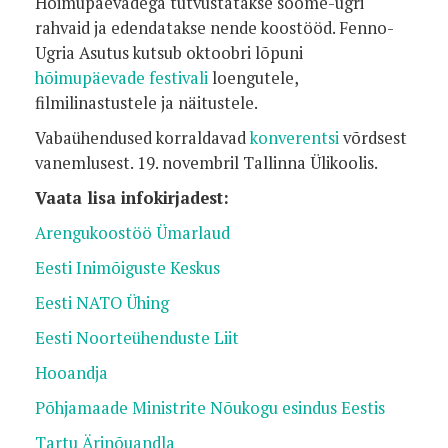
Hõimupäevadega tutvustatakse soome-ugri
rahvaid ja edendatakse nende koostööd. Fenno-
Ugria Asutus kutsub oktoobri lõpuni
hõimupäevade festivali
loengutele,
filmilinastustele ja näitustele.
Vabaühendused korraldavad
konverentsi
võrdsest
vanemlusest. 19. novembril Tallinna Ülikoolis.
Vaata lisa infokirjadest:
Arengukoostöö Ümarlaud
Eesti Inimõiguste Keskus
Eesti NATO Ühing
Eesti Noorteühenduste Liit
Hooandja
Põhjamaade Ministrite Nõukogu esindus Eestis
Tartu Ärinõuandla