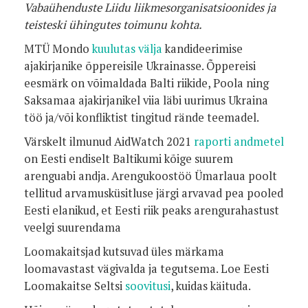
Vabaühenduste Liidu liikmesorganisatsioonides ja
teisteski ühingutes toimunu kohta.
MTÜ Mondo
kuulutas välja
kandideerimise
ajakirjanike õppereisile Ukrainasse. Õppereisi
eesmärk on võimaldada Balti riikide, Poola ning
Saksamaa ajakirjanikel viia läbi uurimus Ukraina
töö ja/või konfliktist tingitud rände teemadel.
Värskelt ilmunud AidWatch 2021
raporti andmetel
on Eesti endiselt Baltikumi kõige suurem
arenguabi andja. Arengukoostöö Ümarlaua poolt
tellitud arvamusküsitluse järgi arvavad pea pooled
Eesti elanikud, et Eesti riik peaks arengurahastust
veelgi suurendama
Loomakaitsjad kutsuvad üles märkama
loomavastast vägivalda ja tegutsema. Loe Eesti
Loomakaitse Seltsi
soovitusi
, kuidas käituda.