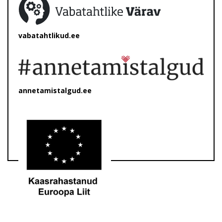
vabatahtlikud.ee
annetamistalgud.ee