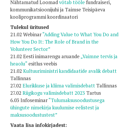
Nähtamatud Loomad
võtab tööle
fundraiseri,
kommunikatsioonijuhi ja Taimse Teisipäeva
kooliprogrammi koordinaatori
Tulekul üritused
21.02 Webinar
“Adding Value to What You Do and
How You Do It: The Role of Brand in the
Volunteer Sector”
21.02 Eesti inimarengu aruande
„Vaimne tervis ja
heaolu“
esitlus veebis
21.02
Kultuuriministri kandidaatide avalik debatt
Tallinnas
27.02
Elurikkuse ja kliima valimisdebatt
Tallinnas
27.02
Riigikogu valimisdebatt 2023
Tartus
6.03 Infoseminar
“Tulumaksusoodustusega
ühingute nimekirja kuulumise eelistest ja
maksusoodustustest”
Vaata lisa infokirjadest: