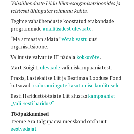
Vabaühenduste Liidu liikmesorganisatsioonides ja
teisteski ühingutes toimunu kohta.
Tegime vabaühenduste koostatud erakondade
programmide
analüüsidest ülevaate
.
“Ma armastan aidata”
võtab vastu
uusi
organisatsioone.
Valimiste valvurite III nädala
kokkuvõte
.
Märt Koigi II
ülevaade
valimiskampaaniatest.
Praxis, Lastekaitse Liit ja Eestimaa Looduse Fond
kutsuvad
osalusuuringute kasutamise
koolitusele
.
Eesti Haridustöötajate Liit alustas
kampaaniat
„Vali Eesti haridus!“
Tööpakkumised
Teeme Ära talgupäeva meeskond otsib uut
eestvedajat