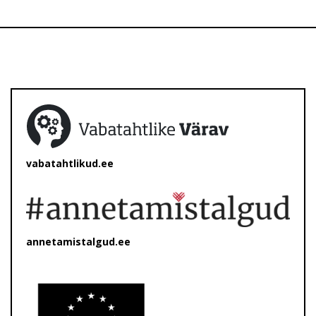
vabatahtlikud.ee
annetamistalgud.ee