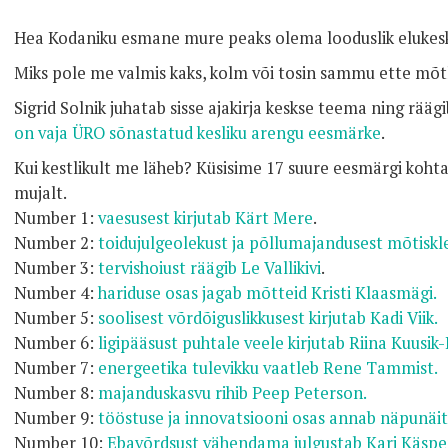
Hea Kodaniku esmane mure peaks olema looduslik eluke
Miks pole me valmis kaks, kolm või tosin sammu ette mõ
Sigrid Solnik juhatab sisse ajakirja keskse teema ning rääg
on vaja ÜRO sõnastatud kesliku arengu eesmärke
.
Kui kestlikult me läheb? Küsisime 17 suure eesmärgi kohta
mujalt.
Number 1:
vaesusest kirjutab Kärt Mere
.
Number 2:
toidujulgeolekust ja põllumajandusest mõtis
Number 3:
tervishoiust räägib Le Vallikivi
.
Number 4:
hariduse osas jagab mõtteid Kristi Klaasmägi.
Number 5:
soolisest võrdõiguslikkusest kirjutab Kadi Viik.
Number 6:
ligipääsust puhtale veele kirjutab Riina Kuusik-
Number 7:
energeetika tulevikku vaatleb Rene Tammist.
Number 8:
majanduskasvu rihib Peep Peterson.
Number 9:
tööstuse ja innovatsiooni osas annab näpunäit
Number 10:
Ebavõrdsust vähendama julgustab Kari Käspe