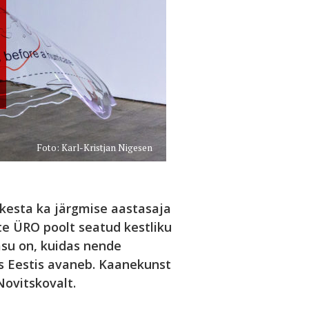
Foto: Karl-Kristjan Nigesen
a kesta ka järgmise aastasaja
e ÜRO poolt seatud kestliku
asu on, kuidas nende
s Eestis avaneb. Kaanekunst
Novitskovalt.