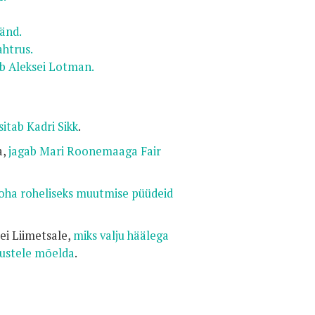
änd.
ahtrus.
ab Aleksei Lotman.
esitab Kadri Sikk
.
a,
jagab Mari Roonemaaga Fair
ha roheliseks muutmise püüdeid
ei Liimetsale,
miks valju häälega
dustele mõelda
.