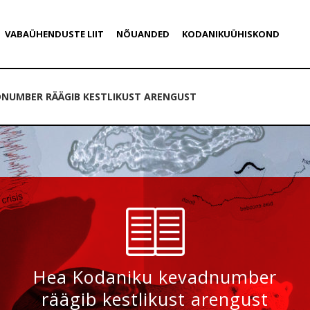
VABAÜHENDUSTE LIIT
NÕUANDED
KODANIKUÜHISKOND
DNUMBER RÄÄGIB KESTLIKUST ARENGUST
Hea Kodaniku kevadnumber
räägib kestlikust arengust