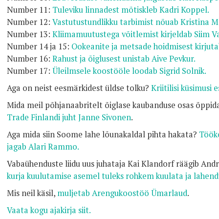
Number 11:
Tuleviku linnadest mõtiskleb Kadri Koppel.
Number 12:
Vastutustundlikku tarbimist nõuab Kristina M
Number 13:
Kliimamuutustega võitlemist kirjeldab Siim V
Number 14 ja 15:
Ookeanite ja metsade hoidmisest kirjut
Number 16:
Rahust ja õiglusest unistab Aive Pevkur.
Number 17:
Üleilmsele koostööle loodab Sigrid Solnik.
Aga on neist eesmärkidest üldse tolku?
Kriitilisi küsimusi 
Mida meil põhjanaabritelt õiglase kaubanduse osas õppid
Trade Finlandi juht Janne Sivonen
.
Aga mida siin Soome lahe lõunakaldal pihta hakata?
Tööko
jagab Alari Rammo.
Vabaühenduste liidu uus juhataja Kai Klandorf räägib Andr
kurja kuulutamise asemel tuleks rohkem kuulata ja lahen
Mis neil käsil,
muljetab Arengukoostöö Ümarlaud
.
Vaata kogu ajakirja siit.