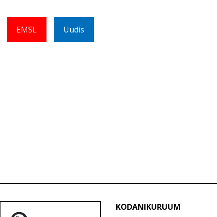
EMSL
Uudis
KODANIKURUUM