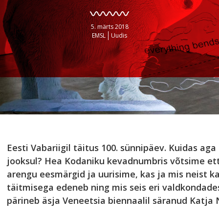
5. märts 2018
EMSL
Uudis
Eesti Vabariigil täitus 100. sünnipäev. Kuidas ag
jooksul? Hea Kodaniku kevadnumbris võtsime ett
arengu eesmärgid ja uurisime, kas ja mis neist k
täitmisega edeneb ning mis seis eri valdkondade
pärineb äsja Veneetsia biennaalil säranud Katja 