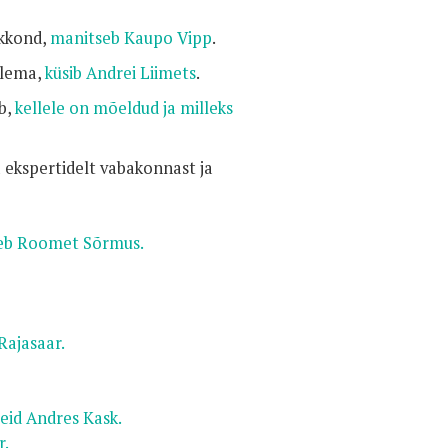
skkond,
manitseb Kaupo Vipp
.
tlema,
küsib Andrei Liimets
.
ib,
kellele on mõeldud ja milleks
 ekspertidelt vabakonnast ja
kleb Roomet Sõrmus.
Rajasaar.
eid Andres Kask.
r.